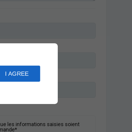
I AGREE
ue les informations saisies soient
demande*