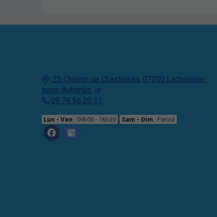
25 Chemin de Chastrenas
,
07200
Lachapelle-
sous-Aubenas
09 74 56 20 11
Lun - Ven
: 09h00 - 16h30
Sam - Dim
: Fermé