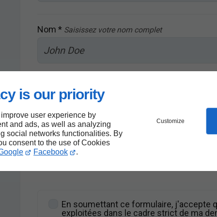
Nom *
Saisissez votre nom complet
Téléphone *
Saisissez votre numéro de téléphone
cy is our priority
 improve user experience by
Customize
nt and ads, as well as analyzing
E-mail *
Saisissez votre adresse email
s
ng social networks functionalities. By
you consent to the use of Cookies
Google
Facebook
.
En soumettant ce formulaire, j'accepte q
exploitées dans le cadre strict de ma 